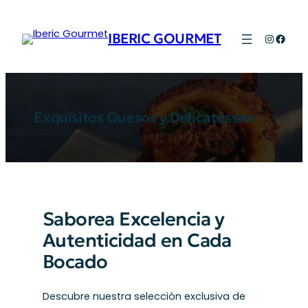
Saltar
al
IBERIC GOURMET
Instagr
Face
contenido
Exquisitos Quesos y Delicatessen
Saborea Excelencia y
Autenticidad en Cada
Bocado
Descubre nuestra selección exclusiva de