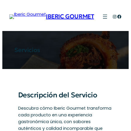
Saltar
al
IBERIC GOURMET
Instagr
Face
contenido
Servicios
Descripción del Servicio
Descubra cómo Iberic Gourmet transforma
cada producto en una experiencia
gastronómica única, con sabores
auténticos y calidad incomparable que